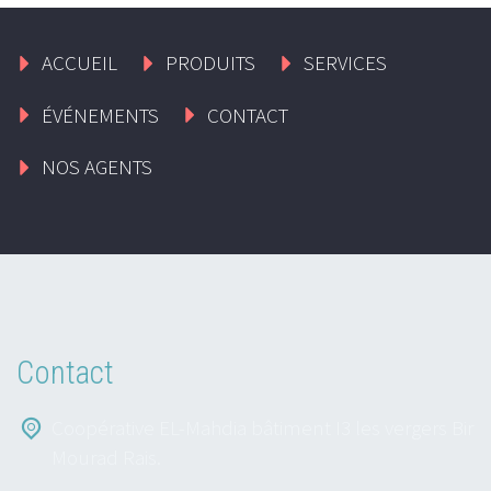
ACCUEIL
PRODUITS
SERVICES
ÉVÉNEMENTS
CONTACT
NOS AGENTS
Contact
Coopérative EL-Mahdia bâtiment I3 les vergers Bir
Mourad Rais.