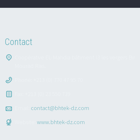
Contact
Coopérative EL-Mahdia bâtiment I3 les vergers Bir
Mourad Rais.
Phone: +213 (0) 770 47 95 70
Fax: +213 (0) 23 550 739
Email:
contact@bhtek-dz.com
Website:
www.bhtek-dz.com